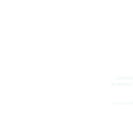
at turen kan gennemføres, r
Kontakt:
Har du spørgsmål er du vel
JORDENS
REGENERAT
En non profi