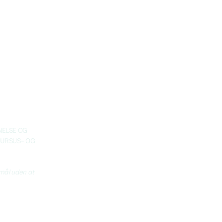
NELSE OG
KURSUS- OG
rmål uden at