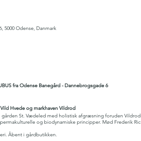
, 5000 Odense, Danmark
UBUS fra Odense Banegård - Dannebrogsgade 6
t Vild Hvede og markhaven Vildrod
og gården St. Vædeled med holistisk afgræsning foruden Vildro
r permakulturelle og biodynamiske principper. Mød Frederik Ri
eri. Åbent i gårdbutikken.