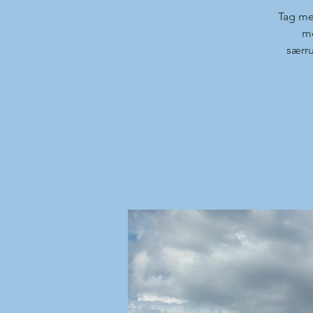
Tag me
me
særru