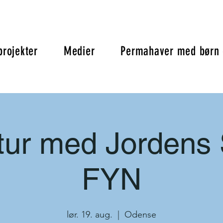
projekter
Medier
Permahaver med børn 
tur med Jordens 
FYN
lør. 19. aug.
  |  
Odense