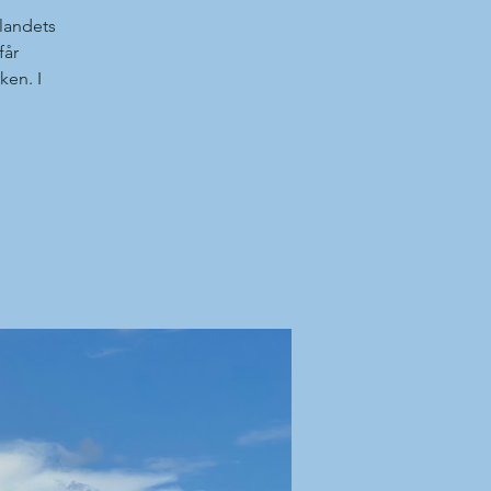
landets
får
ken. I