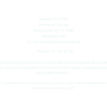
eturneres pengene automatisk pr. 1. august.
Adresse: KONTOR
kommen til at sende os en mail: kontakt@jordensskole.dk
Demokrati Garage
Rentemestervej 57, 2400
København NV
E-mail: kontakt@jordensskole.dk
Telefon: 51 44 56 10
 SKOLE ARBEJDER NON-PROFIT FOR ALMEN FOLKEOPLYSNING, ØKO-DAN
IV UDVIKLING OG FINANSIERES GENNEM DONATIONER, FONDSMIDLER, 
MEDLEMSBETALINGER.
t organisation er er dedikeret til at opfylde et bestemt samfundstjenligt fo
have til hensigt at tjene profit.