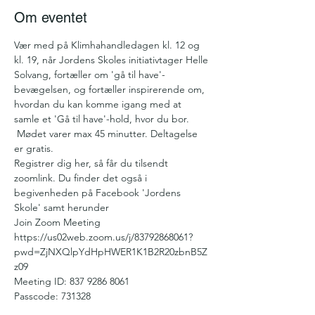
Om eventet
Vær med på Klimhahandledagen kl. 12 og 
kl. 19, når Jordens Skoles initiativtager Helle 
Solvang, fortæller om 'gå til have'-
bevægelsen, og fortæller inspirerende om, 
hvordan du kan komme igang med at 
samle et 'Gå til have'-hold, hvor du bor. 
 Mødet varer max 45 minutter. Deltagelse 
er gratis.
Registrer dig her, så får du tilsendt 
zoomlink. Du finder det også i 
begivenheden på Facebook 'Jordens 
Skole' samt herunder
Join Zoom Meeting
https://us02web.zoom.us/j/83792868061?
pwd=ZjNXQlpYdHpHWER1K1B2R20zbnB5Z
z09
Meeting ID: 837 9286 8061
Passcode: 731328