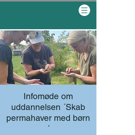
Infomøde om
uddannelsen ´Skab
permahaver med børn
´