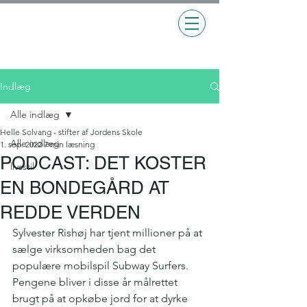
Indlæg
Alle indlæg
Helle Solvang - stifter af Jordens Skole
Alle indlæg
1. sep. 2022
7 min læsning
PODCAST: DET KOSTER
livsstil
EN BONDEGÅRD AT
REDDE VERDEN
Sylvester Rishøj har tjent millioner på at 
sælge virksomheden bag det 
populære mobilspil Subway Surfers. 
Pengene bliver i disse år målrettet 
brugt på at opkøbe jord for at dyrke 