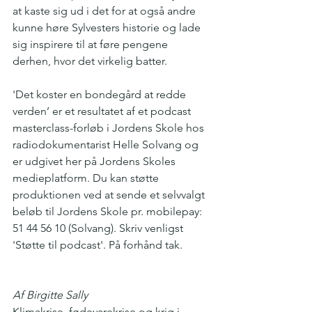
at kaste sig ud i det for at også andre 
kunne høre Sylvesters historie og lade 
sig inspirere til at føre pengene 
derhen, hvor det virkelig batter. 
'Det koster en bondegård at redde 
verden’ er et resultatet af et podcast 
masterclass-forløb i Jordens Skole hos 
radiodokumentarist Helle Solvang og 
er udgivet her på Jordens Skoles 
medieplatform. Du kan støtte 
produktionen ved at sende et selvvalgt 
beløb til Jordens Skole pr. mobilepay: 
51 44 56 10 (Solvang). Skriv venligst 
'Støtte til podcast'. På forhånd tak. 
Af Birgitte Sally
Klimakrise, fødevarekrise og krig i 