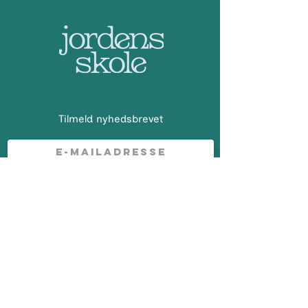
Tilmeld nyhedsbrevet
Indsend
Adresse: KONTOR
Demokrati Garage
Rentemestervej 57, 2400 København NV
E-mail: kontakt@jordensskole.dk